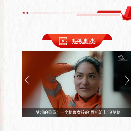
桥
梦想的重量：一个秘鲁女孩的”百吨矿卡”追梦路
坚守之光·与爱同行
研“墨”