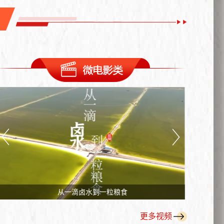
从盐滩到高地，盐湖“锂”项的时代蝶变
守初心使命，铸百年品牌
从一滴卤水到一粒粮食
更多视频