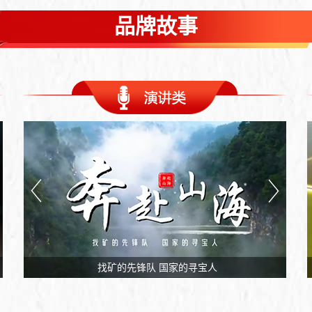
品牌故事
五矿石墨绿色智能矿山和智慧工厂
找矿的先锋队 国家的寻宝人
一封来自大山里深藏3年的来信