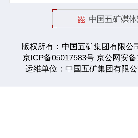
版权所有：中国五矿集团有限公司 2
京ICP备05017583号 京公网安备1
运维单位：中国五矿集团有限公