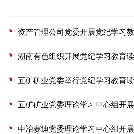
湖南有色组织开展党纪学习教育