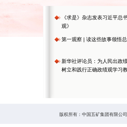
《求是》杂志发表习近平总
观》
第一观察 | 读这些故事领悟
新华社评论员：为人民出政绩
树立和践行正确政绩观学习
版权所有：中国五矿集团有限公司 2