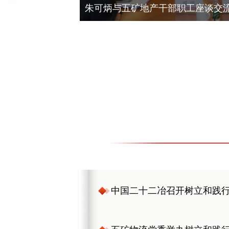
朱可炳与五矿地产干部职工座谈交
中国二十二冶召开树立和践