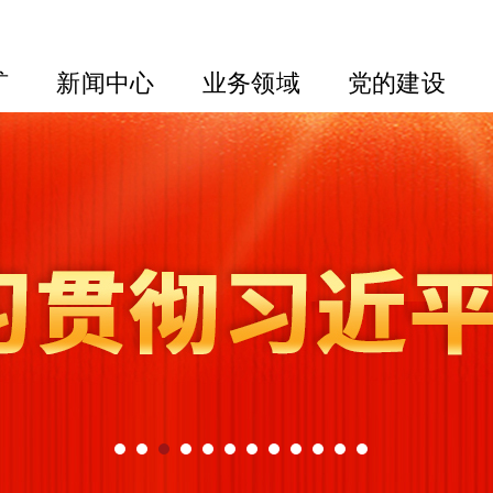
矿
新闻中心
业务领域
党的建设