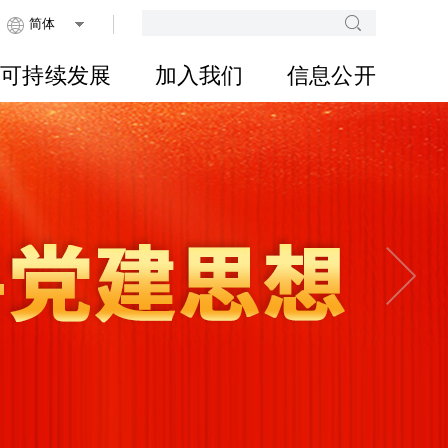
可持续发展
加入我们
信息公开