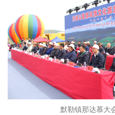
默勒镇那达慕大