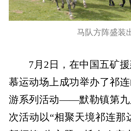
马队方阵盛装
7月2日，在中国五矿
慕运动场上成功举办了祁连
游系列活动——默勒镇第九
次活动以“相聚天境祁连那