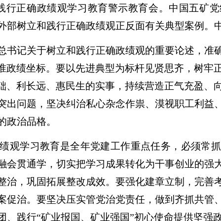
和践行正确政绩观学习教育警示教育会。中国五矿
外部树立和践行正确政绩观正反面有关典型案例。
总书记关于树立和践行正确政绩观的重要论述，准
校准政绩坐标。要以先进典型为标杆见贤思齐，树牢
基础、利长远、惠民生的实事，持续营造正气充盈、
突出问题，坚决纠治私心杂念作祟、漠视职工利益
的政治品格。
绩观学习教育是全年党建工作重点任务，必须常抓
融会贯通学，切实把学习成果转化为干事创业的强
整治，巩固拓展整改成效。要强化建章立制，完善
案促治。要坚决压实管党治党责任，做到齐抓共管
团、践行“矿业报国、矿业强国”初心使命提供坚强