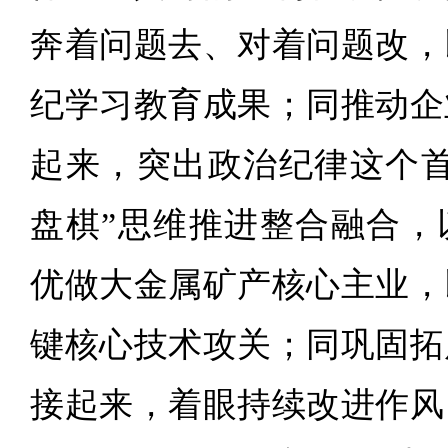
奔着问题去、对着问题改，
纪学习教育成果；同推动企
起来，突出政治纪律这个首
盘棋”思维推进整合融合，
优做大金属矿产核心主业，
键核心技术攻关；同巩固拓
接起来，着眼持续改进作风