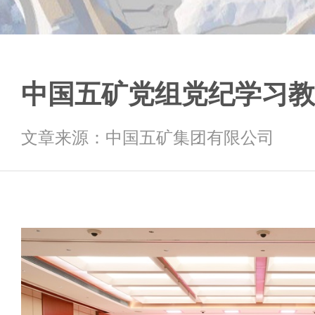
中国五矿党组党纪学习教
文章来源：中国五矿集团有限公司