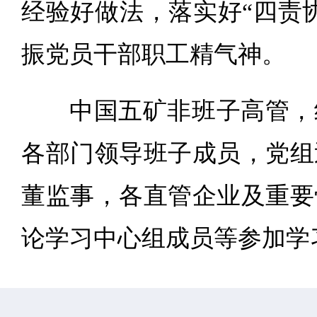
经验好做法，落实好“四责
振党员干部职工精气神。
中国五矿非班子高管，
各部门领导班子成员，党组
董监事，各直管企业及重要
论学习中心组成员等参加学