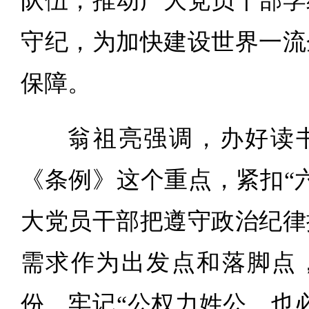
队伍，推动广大党员干部学
守纪，为加快建设世界一流
保障。
翁祖亮强调，办好读
《条例》这个重点，紧扣“
大党员干部把遵守政治纪律
需求作为出发点和落脚点
份，牢记“公权力姓公，也