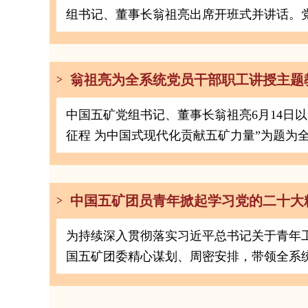
组书记、董事长翁祖亮出席开班式并讲话。党组
翁祖亮为全系统党员干部职工讲授主题
中国五矿党组书记、董事长翁祖亮6月14日以
征程 为中国式现代化贡献五矿力量”为题为全系
中国五矿团员青年掀起学习党的二十大
为持续深入贯彻落实习近平总书记关于青年
国五矿团委精心谋划、周密安排，带领全系统各