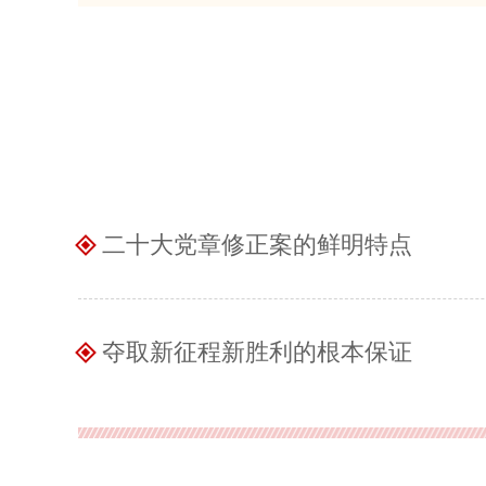
二十大党章修正案的鲜明特点
夺取新征程新胜利的根本保证