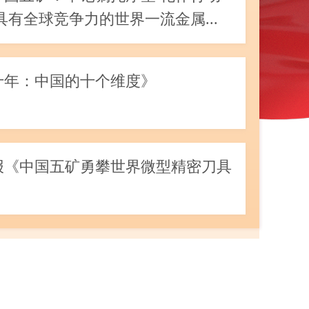
具有全球竞争力的世界一流金属...
十年：中国的十个维度》
报《中国五矿勇攀世界微型精密刀具