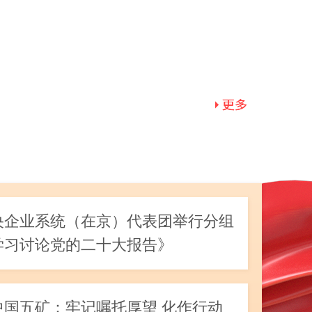
央企业系统（在京）代表团举行分组
学习讨论党的二十大报告》
中国五矿：牢记嘱托厚望 化作行动