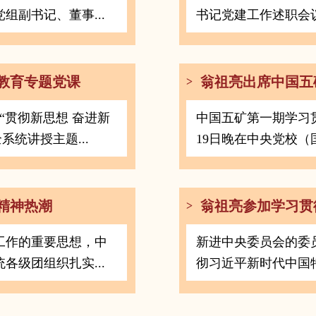
副书记、董事...
书记党建工作述职会议
教育专题党课
翁祖亮出席中国五
“贯彻新思想 奋进新
中国五矿第一期学习
统讲授主题...
19日晚在中央党校（
精神热潮
翁祖亮参加学习贯
工作的重要思想，中
新进中央委员会的委
级团组织扎实...
彻习近平新时代中国特