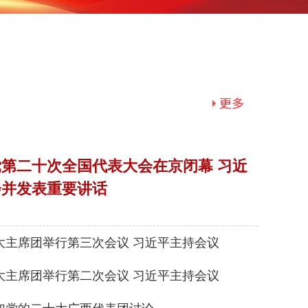
第二十次全国代表大会在京闭幕 习近
会并发表重要讲话
大主席团举行第三次会议 习近平主持会议
大主席团举行第二次会议 习近平主持会议