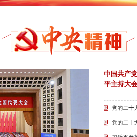
中国共产党
平主持大
党的二十
党的二十